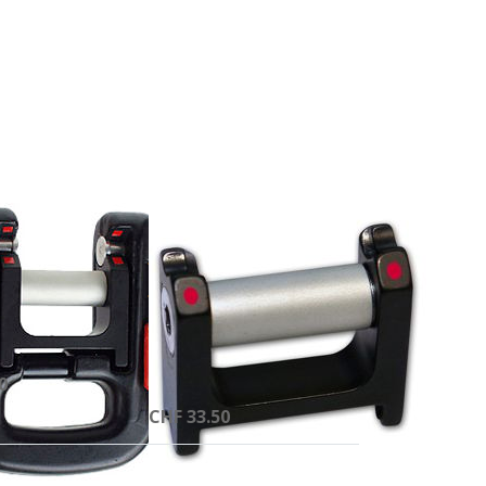
Drücken
Sie
ENTER für
mehr
Optionen
zu Extra
Einsatz
für Quick-
Out
Karabiner
LDER & CHARLY
FINSTERWALDER & CHARLY
 Out
Extra Einsatz
iner
für Quick-Out
Karabiner
ennkarabiner -
ch unter Last.
ieferzeit 1-2 Werktage
0
Auf Lager, Lieferzeit 1-2 Werktage
CHF 33.50