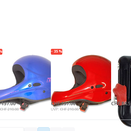
ücken
Drücken
Drücken
Sie
Sie
Sie
NTER
ENTER
ENTER für
 mehr
für mehr
mehr
ionen
Optionen
Optionen
Charly
zu Charly
zu Quick
sider
Insider
Out
color
unicolor
Karabiner
 %
− 35 %
TERWALDER & CHARLY
FINSTERWALDER & CHARLY
FINSTERWA
arly Insider
Charly Insider
Quick
icolor
unicolor
Karab
rot
Spezial-Tr
Öffnung au
 Lager, Lieferzeit 1-2 Werktage
Auf Lager, Lieferzeit 1-2 Werktage
Auf Lager, L
 137.00
CHF 137.00
CHF 84.5
CHF 210.00
UVP:
CHF 210.00