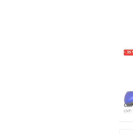
Dr
E
für
Opt
zu 
In
uni
− 35
FINS
Ch
un
blau
Auf
CHF
UVP: