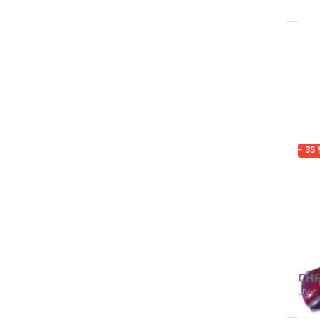
Dr
E
für
Opt
zu 
In
bi
− 35
FINS
Ch
bi
rot
Auf
CHF
UVP: