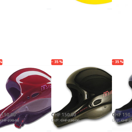
ücken
Drücken
Drücken
Sie
Sie
Sie
NTER
ENTER
ENTER
 mehr
für mehr
für mehr
ionen
Optionen
Optionen
Charly
zu Charly
zu Charly
sider
Insider
Insider
color
bicolor
bicolor
 %
− 35 %
− 35 %
TERWALDER & CHARLY
FINSTERWALDER & CHARLY
FINSTERWA
arly Insider
Charly Insider
Charl
color
bicolor
bicol
schwarz
blau
 Lager, Lieferzeit 1-2 Werktage
Auf Lager, Lieferzeit 1-2 Werktage
Auf Lager, L
 150.00
CHF 150.00
CHF 150.
CHF 230.00
UVP:
CHF 230.00
UVP:
CHF 2