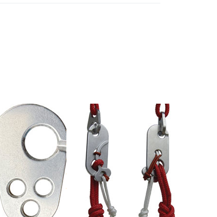
Drücken Sie ENTER
für mehr Optionen
zu Brummelhaken-
Trennsystem für
Fussbeschleuniger,
Paar
LDER & CHARLY
FINSTERWALDER & CHARLY
mel
Brummelhaken-
 3 Loch
Trennsystem
für
Fussbeschleuniger,
ieferzeit 1-2 Werktage
Paar
Auf Lager, Lieferzeit 1-2 Werktage