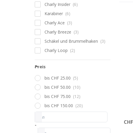
Charly Insider
Karabiner
Dr
E
Charly Ace
Op
Charly Breeze
Bes
Schäkel und Brummelhaken
Charly Loop
Zubehör
Preis
Preis
Beschleuniger
FINS
3-
Diverse
bis CHF 25.00
Be
bis CHF 50.00
A
bis CHF 75.00
inkl
bis CHF 150.00
Schn
Preisspanne
von
Auf
CHF
-
bis