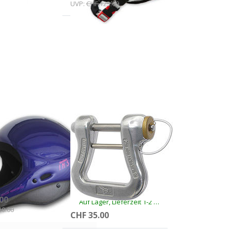
UVP:
CHF 125.00
Drücken
Sie ENTER
für mehr
Optionen
zu Pin Lock
Gleitschirm
Karabiner
LDER & CHARLY
FINSTERWALDER & CHARLY
y Insider
Pin Lock
or
Gleitschirm
Karabiner
aus Titanal
ieferzeit 1-2 Werktage
00
Auf Lager, Lieferzeit 1-2 Werktage
30.00
CHF 35.00