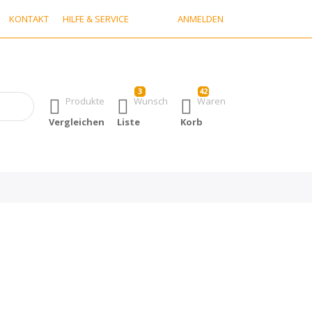
KONTAKT
HILFE & SERVICE
ANMELDEN
3
42
h erste Ergebnisse. Drücken Sie die Eingabetaste, um alle Ergebn
Produkte
Wunsch
Waren
Vergleichen
Liste
Korb