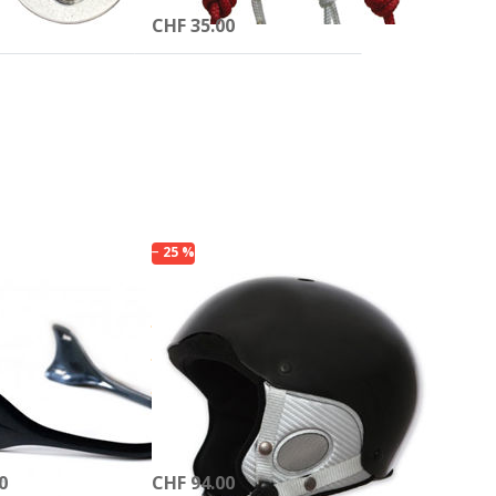
CHF 35.00
Drücken Sie
R
ENTER für mehr
Optionen zu
n
Charly Breeze
VS - Freestyle
z
Gleitschirmhelm
r
− 25 %
LDER & CHARLY
FINSTERWALDER & CHARLY
chutz
Charly Breeze
eze
l für
VS - Freestyle
Gleitschirmhelm
igungsschrauben
mattschwarz
ieferzeit 1-2 Werktage
Auf Lager, Lieferzeit 1-2 Werktage
0
CHF 94.00