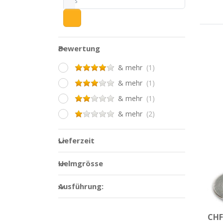
D
Bewertung
Bewertung
Loo
& mehr
& mehr
& mehr
& mehr
FINS
Lieferzeit
Vi
Lieferzeit
fü
Helmgrösse
Helmgrösse
Lo
Ausführung:
Ausführung:
Auf
CHF