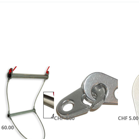
ücken Sie
Drücken
Drücken
NTER für
Sie
Sie
mehr
ENTER
ENTER
tionen zu
für mehr
für mehr
3-Stufen
Optionen
Optionen
chleuniger
zu
zu
ALU
Brummel
Brummel
Haken,
Haken 3
25mm
Loch
TERWALDER & CHARLY
FINSTERWALDER & CHARLY
FINSTERWA
Stufen
Brummel
Brum
schleuniger
Haken, 25mm
Haken
LU
Speedsystem-Haken
verstellbar
. Brummelhaken und
Auf Lager, Lieferzeit 1-2 Werktage
Auf Lager, L
ur
CHF 4.00
CHF 5.00
 Lager, Lieferzeit 1-2 Werktage
 60.00