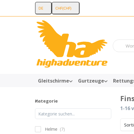
DE
CHF
(CHF)
Geben Sie 
Gleitschirme
Gurtzeuge
Rettung
Fin
Kategorie
Kategorie
Suche
1-16
v
Sort
Helme